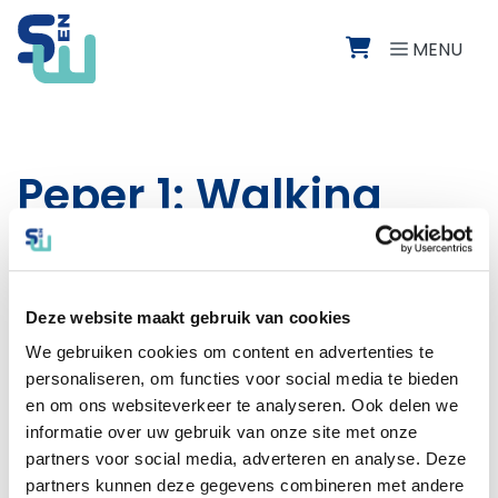
Direct naar de inhoud van de pagina
MENU
Peper 1: Walking
lunges
Sta met voeten op heupbreedte. Maak een
Deze website maakt gebruik van cookies
middelgrote stap naar voren en zak recht naar
beneden door de knieën, houd lichaam rechtop en
We gebruiken cookies om content en advertenties te
duw weer omhoog. Stap direct met andere been
personaliseren, om functies voor social media te bieden
naar voren.
en om ons websiteverkeer te analyseren. Ook delen we
informatie over uw gebruik van onze site met onze
10 keer om en om, daarna 30 seconden rust
partners voor social media, adverteren en analyse. Deze
2 tot 4 series
partners kunnen deze gegevens combineren met andere