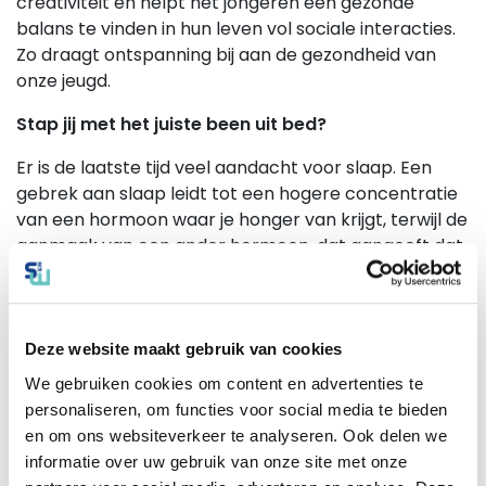
creativiteit en helpt het jongeren een gezonde
balans te vinden in hun leven vol sociale interacties.
Zo draagt ontspanning bij aan de gezondheid van
onze jeugd.
Stap jij met het juiste been uit bed?
Er is de laatste tijd veel aandacht voor slaap. Een
gebrek aan slaap leidt tot een hogere concentratie
van een hormoon waar je honger van krijgt, terwijl de
aanmaak van een ander hormoon, dat aangeeft dat
je genoeg hebt gehad, wordt onderdrukt. Onderzoek
heeft uitgewezen dat slaaptekort bij kinderen kan
leiden tot gewichtstoename.
Deze website maakt gebruik van cookies
Wat kun je doen om te zorgen dat kinderen
We gebruiken cookies om content en advertenties te
voldoende slapen?
personaliseren, om functies voor social media te bieden
Een vaste bedtijd voor kinderen en jongeren
en om ons websiteverkeer te analyseren. Ook delen we
instellen
informatie over uw gebruik van onze site met onze