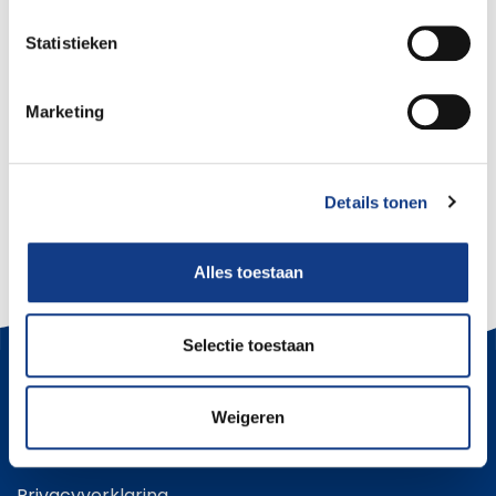
Statistieken
Marketing
Peper 3 - Dippen
Details tonen
Alles toestaan
Selectie toestaan
Direct naar
Weigeren
Contact
Vacatures
Privacyverklaring